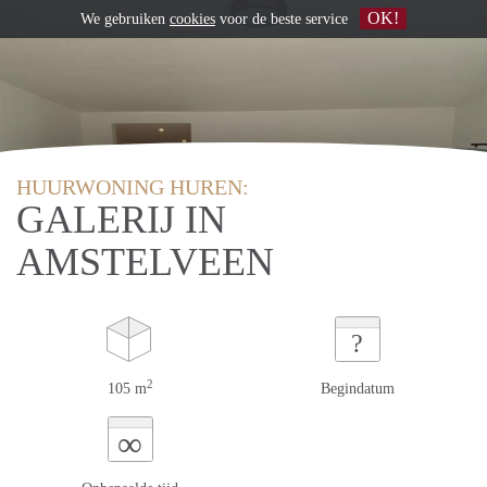
OK!
We gebruiken
cookies
voor de beste service
HUURWONING HUREN:
GALERIJ IN
AMSTELVEEN
?
2
105 m
Begindatum
∞