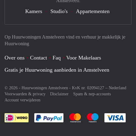
Amstelveen:
Kamers
Studio's
Appartementen
Op Huurwoningen Amstelveen vind en verhuur je makkelijk je
Huurwoning
Over ons
Contact
Faq
Voor Makelaars
Gratis je Huurwoning aanbieden in Amstelveen
© 2026 - Huurwoningen Amstelveen - KvK nr. 02094127 –
Nederland
Voorwaarden & privacy
Disclaimer
Spam & nep-accounts
Account verwijderen
Je rekent gemakkelijk af met Paypal
Je rekent gemakkelijk af met M
Je rekent gemakkelij
Je re