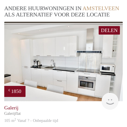
ANDERE HUURWONINGEN IN
AMSTELVEEN
ALS ALTERNATIEF VOOR DEZE LOCATIE
DELEN
1850
€
Great
Galerij
Galerijflat
2
105 m
Vanaf ? - Onbepaalde tijd