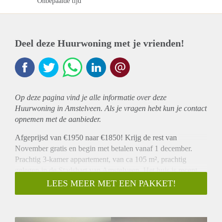
Onbepaalde tijd
Deel deze Huurwoning met je vrienden!
Op deze pagina vind je alle informatie over deze
Huurwoning in Amstelveen. Als je vragen hebt kun je contact
opnemen met de aanbieder.
Afgeprijsd van €1950 naar €1850! Krijg de rest van
November gratis en begin met betalen vanaf 1 december.
Prachtig 3-kamer appartement, van ca 105 m², prachtig
gelegen in de Stadshart van Amstelveen. Het huis is recent
volledig gerenoveerd, met een moderne keuken en badkamer
LEES MEER MET EEN PAKKET!
en volledig ingericht.
LAYOUT
Centrale entree met lift en trappen. Huisingang; hal met