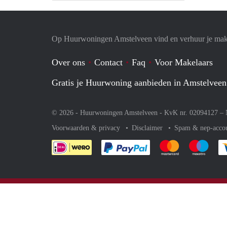
Op Huurwoningen Amstelveen vind en verhuur je mak
Over ons
Contact
Faq
Voor Makelaars
Gratis je Huurwoning aanbieden in Amstelveen
© 2026 - Huurwoningen Amstelveen - KvK nr. 02094127 –
Voorwaarden & privacy
Disclaimer
Spam & nep-acco
Je rekent gemakkelijk af 
Je rekent gemak
Je rek