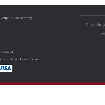
kelijk je Huurwoning
Niks leuks g
Ka
Nederland
unts
Account verwijderen
met Paypal
kelijk af met Mastercard
ent gemakkelijk af met Meastro
Je rekent gemakkelijk af met Visa