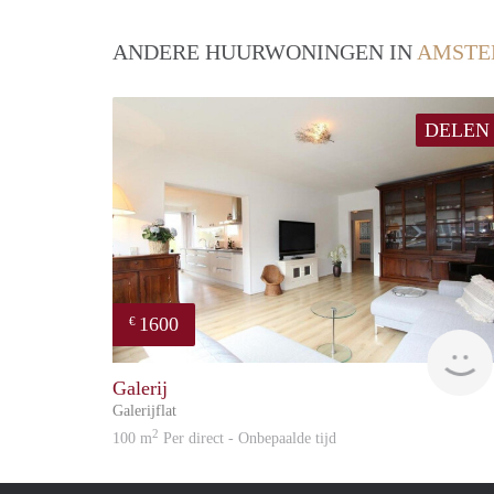
ANDERE HUURWONINGEN IN
AMSTE
DELEN
1600
€
Galerij
Galerijflat
2
100 m
Per direct - Onbepaalde tijd