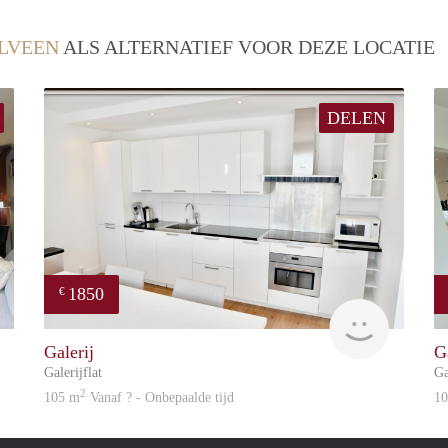
LVEEN
ALS ALTERNATIEF VOOR DEZE LOCATIE
DELEN
1850
€
Great Expatation
Great Exp
Galerij
G
Galerijflat
Ga
2
105 m
Vanaf ? - Onbepaalde tijd
1