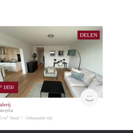
DELEN
1850
€
atation
Great Expatation
alerij
lerijflat
2
05 m
Vanaf ? - Onbepaalde tijd