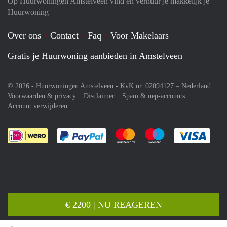
Op Huurwoningen Amstelveen vind en verhuur je makkelijk je
Huurwoning
Over ons
Contact
Faq
Voor Makelaars
Gratis je Huurwoning aanbieden in Amstelveen
© 2026 - Huurwoningen Amstelveen - KvK nr. 02094127 –
Nederland
Voorwaarden & privacy
Disclaimer
Spam & nep-accounts
Account verwijderen
Je rekent gemakkelijk af met Paypal
Je rekent gemakkelijk af met M
Je rekent gemakkelij
Je re
€ 2200 | NU REAGEREN