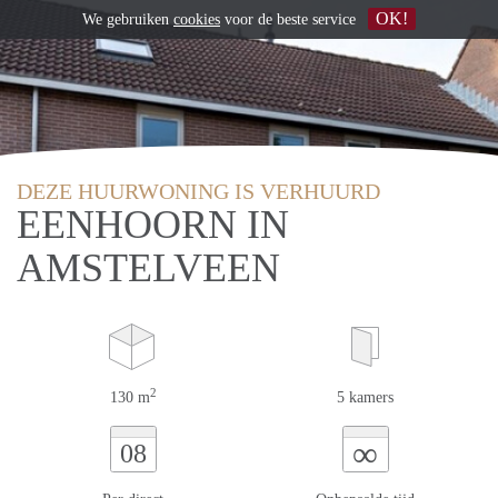
OK!
We gebruiken
cookies
voor de beste service
DEZE HUURWONING IS VERHUURD
EENHOORN IN
AMSTELVEEN
2
130 m
5 kamers
∞
08