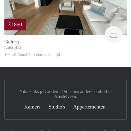
1850
€
Great
Galerij
Galerijflat
2
105 m
Vanaf ? - Onbepaalde tijd
Niks leuks gevonden? Dit is ons andere aanbod in
Amstelveen:
Kamers
Studio's
Appartementen