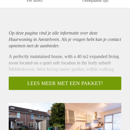
Per direct
Onbepaalde tijd
Op deze pagina vind je alle informatie over deze
Huurwoning in Amstelveen. Als je vragen hebt kun je contact
opnemen met de aanbieder.
A perfectly maintained house, with a 40 m2 expanded living
room located on a quiet safe location in the leafy suburb
Middenhoven. West facing sunny garden, within walking
distance to shops and public transport and International
School. The house is completely renovated with a new
LEES MEER MET EEN PAKKET!
kitchen.
Also new carpet on stairs and laminate throughout the whole
house.
Ground Floor:
Entrance hall with laminate floor and toilet room, large
extended living room with laminate flooring, storage
cupboard and sliding doors to landscaped garden on the