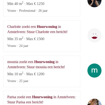
2
Min 40 m
· Max € 1250
Vrouw · Professional ·
26 jaar
Charlotte zoekt een
Huurwoning
in
Ch
Amstelveen: Stuur Charlotte een bericht!
2
Min 35 m
· Max € 1500
Vrouw ·
24 jaar
mounia zoekt een
Huurwoning
in
mo
Amstelveen: Stuur mounia een bericht!
2
Min 10 m
· Max € 1200
Vrouw ·
25 jaar
Parisa zoekt een
Huurwoning
in Amstelveen:
Pa
Stuur Parisa een bericht!