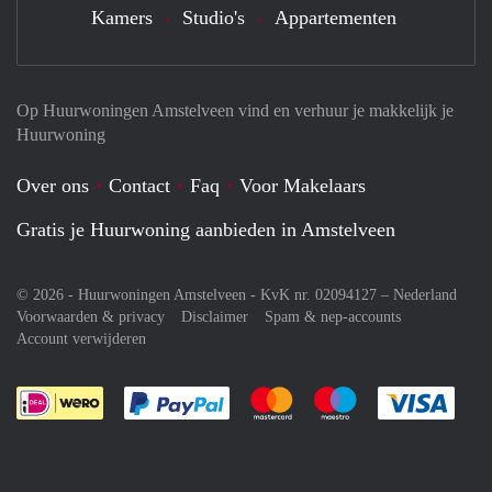
Kamers
Studio's
Appartementen
Op Huurwoningen Amstelveen vind en verhuur je makkelijk je
Huurwoning
Over ons
Contact
Faq
Voor Makelaars
Gratis je Huurwoning aanbieden in Amstelveen
© 2026 - Huurwoningen Amstelveen - KvK nr. 02094127 –
Nederland
Voorwaarden & privacy
Disclaimer
Spam & nep-accounts
Account verwijderen
Je rekent gemakkelijk af met Paypal
Je rekent gemakkelijk af met M
Je rekent gemakkelij
Je re