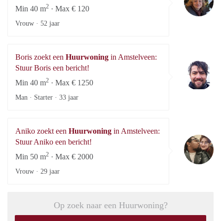
2
Min 40 m
· Max € 120
Vrouw ·
52 jaar
Boris zoekt een
Huurwoning
in Amstelveen:
Bo
Stuur Boris een bericht!
2
Min 40 m
· Max € 1250
Man · Starter ·
33 jaar
Aniko zoekt een
Huurwoning
in Amstelveen:
An
Stuur Aniko een bericht!
2
Min 50 m
· Max € 2000
Vrouw ·
29 jaar
Op zoek naar een Huurwoning?