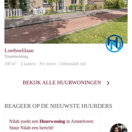
Marc
Loethoelilaan
Tussenwoning
2
108 m
· 4 kamers · Per direct - Onbepaalde tijd
BEKIJK ALLE HUURWONINGEN
REAGEER OP DE NIEUWSTE HUURDERS
Nilab zoekt een
Huurwoning
in Amstelveen:
Ni
Stuur Nilab een bericht!