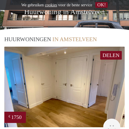
OK!
We gebruiken
cookies
voor de beste service
Huurwoning in Amstelveen
HUURWONINGEN
IN AMSTELVEEN
DELEN
1750
€
Great