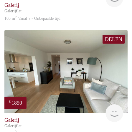
Galerij
Galerijflat
2
105 m
Vanaf ? - Onbepaalde tijd
DELEN
1850
€
Great
Galerij
Galerijflat
2