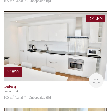
105 m
Vanaf ? - Onbepaalde tijd
DELEN
1850
€
Great
Galerij
Galerijflat
2
105 m
Vanaf ? - Onbepaalde tijd