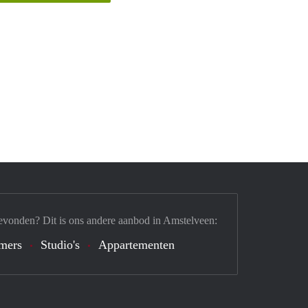
evonden? Dit is ons andere aanbod in Amstelveen:
mers
Studio's
Appartementen