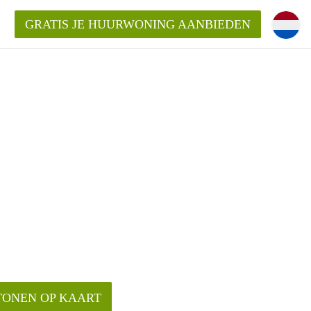
GRATIS JE HUURWONING AANBIEDEN
TONEN OP KAART