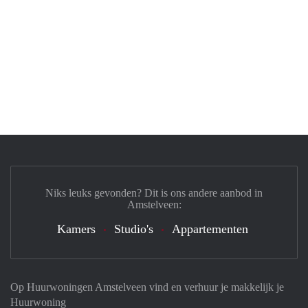
Niks leuks gevonden? Dit is ons andere aanbod in
Amstelveen:
Kamers
Studio's
Appartementen
Op Huurwoningen Amstelveen vind en verhuur je makkelijk je
Huurwoning