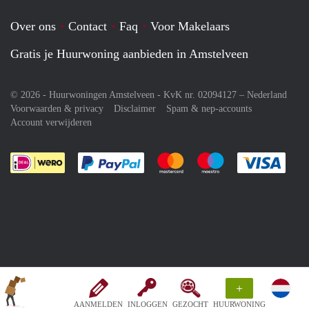
Over ons
Contact
Faq
Voor Makelaars
Gratis je Huurwoning aanbieden in Amstelveen
© 2026 - Huurwoningen Amstelveen - KvK nr. 02094127 –
Nederland
Voorwaarden & privacy
Disclaimer
Spam & nep-accounts
Account verwijderen
Je rekent gemakkelijk af met Paypal
Je rekent gemakkelijk af met M
Je rekent gemakkelij
Je re
+
AANMELDEN
INLOGGEN
GEZOCHT
HUURWONING